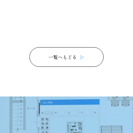
一覧へもどる
▷