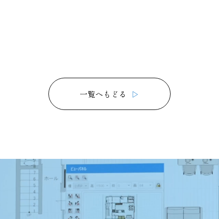
一覧へもどる
▷