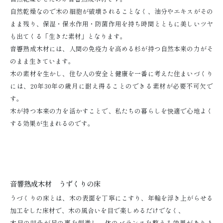
自然乾燥なので木の細胞が破壊されることなく、油分やエキスがその
まま残り、保湿・保水作用・防菌作用を持ち時間とともに美しいツヤ
も出てくる「生きた素材」となります。
音響熟成木材には、人間の免疫力を高める杉が持つ自然本来の力がそ
のまま生きています。
木の素材を生かし、住む人の安全と健康を一番に考えた住まいづくり
には、20年30年の歳月に耐え得ることのできる素材が必要不可欠で
す。
木が持つ本来の力を活かすことで、私たちの暮らしを快適で心地よく
する効果が生まれるのです。
音響熟成木材 うずくりの床
うづくりの床とは、木の表面を丁寧にこすり、年輪を浮き上がらせる
加工をした床材で、木の風合いを目で楽しめるだけでなく、
木目の凹凸が足の裏を刺激し、体のバランスを整える効果がありま