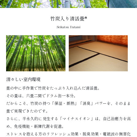
竹炭入り清活畳®
Seikatsu Datami
清々しい室内環境
畳の中に手作業で竹炭をたっぷり入れ込んだ清活畳。
その量は、六畳二間でドラム缶一本分。
だからこそ、竹炭の持つ「保湿・断熱」「消臭」パワーを、そのまま
畳で実現できたのです。
さらに、半永久的に発生する「マイナスイオン」は、自己治癒力を高
め、免疫機能・新陳代謝を促進。
ストレスを抱える方のリフレッシュ効果・脱臭効果・電磁波の無害化