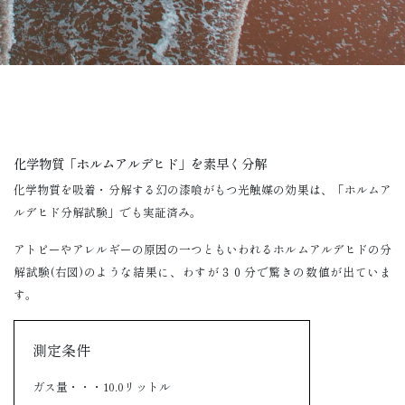
化学物質「ホルムアルデヒド」を素早く分解
化学物質を吸着・分解する幻の漆喰がもつ光触媒の効果は、「ホルムア
ルデヒド分解試験」でも実証済み。
アトピーやアレルギーの原因の一つともいわれるホルムアルデヒドの分
解試験(右図)のような結果に、わすが３０分で驚きの数値が出ていま
す。
測定条件
ガス量・・・10.0リットル