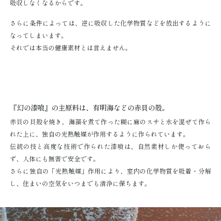
吸収しなくなるからです。
さらに条件によっては、逆に吸収した化学物質などを放出するように
なってしまいます。
それでは本当の健康素材とは言えません。
『幻の漆喰』の主原料は、有明海などの赤貝の殻。
赤貝の貝殻を焼き、海藻を煮て作った糊に麻のスサと水を混ぜて作ら
れた上に、独自の光熱触媒が作用するように作られています。
伝統の技と高度な技術で作られた漆喰は、自然素材しか使っておら
ず、人体にも無害で安全です。
さらに独自の「光熱触媒」作用により、室内の化学物質を吸着・分解
し、住まいの空気をいつまでも清浄に保ちます。