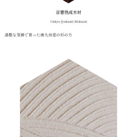
音響熟成木材
Onkyo Jyukusei Mokuzai
過酷な気候で育った南九州産の杉の力