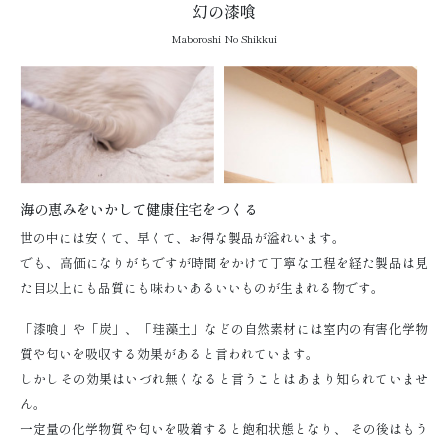
幻の漆喰
Maboroshi No Shikkui
海の恵みをいかして健康住宅をつくる
世の中には安くて、早くて、お得な製品が溢れいます。
でも、高価になりがちですが時間をかけて丁寧な工程を経た製品は見
た目以上にも品質にも味わいあるいいものが生まれる物です。
「漆喰」や「炭」、「珪藻土」などの自然素材には室内の有害化学物
質や匂いを吸収する効果があると言われています。
しかしその効果はいづれ無くなると言うことはあまり知られていませ
ん。
一定量の化学物質や匂いを吸着すると飽和状態となり、 その後はもう