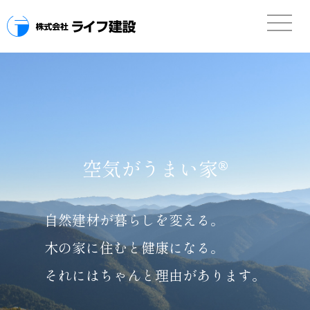
空
気
が
う
ま
い
家
®
自然建材が暮らしを変える。
木の家に住むと健康になる。
それにはちゃんと理由があります。