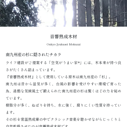
音響熟成木材
Onkyo Jyukusei Mokuzai
南九州産の杉に隠されたチカラ
ライフ建設がご提案する「空気がうまい家®」には、木本来が持つ良
さがたくさん詰まっています。
『音響熟成木材』として使用している原木は南九州産の「杉」。
南九州は昔から湿気が多く、台風の影響を受けやすい環境で育った
為、過酷な気候風土で鍛えられた南九州産の杉は驚くほどの力を秘め
ています。
樹脂分が多く、ねばりを持ち、水に強く、腐りにくい性質を持ってい
ます。
その杉を常温熟成庫の中でクラシック音楽を聴かせながらじっくりと
自然乾燥させたのが音響熟成木材です。